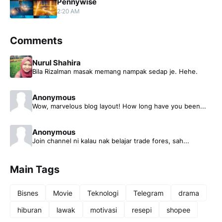
Pennywise
2:20 AM
Comments
Nurul Shahira
Bila Rizalman masak memang nampak sedap je. Hehe.
Anonymous
Wow, marvelous blog layout! How long have you been...
Anonymous
Join channel ni kalau nak belajar trade fores, sah...
Main Tags
Bisnes
Movie
Teknologi
Telegram
drama
hiburan
lawak
motivasi
resepi
shopee