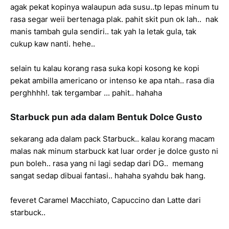
agak pekat kopinya walaupun ada susu..tp lepas minum tu
rasa segar weii bertenaga plak. pahit skit pun ok lah.. nak
manis tambah gula sendiri.. tak yah la letak gula, tak
cukup kaw nanti. hehe..
selain tu kalau korang rasa suka kopi kosong ke kopi
pekat ambilla americano or intenso ke apa ntah.. rasa dia
perghhhh!. tak tergambar ... pahit.. hahaha
Starbuck pun ada dalam Bentuk Dolce Gusto
sekarang ada dalam pack Starbuck.. kalau korang macam
malas nak minum starbuck kat luar order je dolce gusto ni
pun boleh.. rasa yang ni lagi sedap dari DG.. memang
sangat sedap dibuai fantasi.. hahaha syahdu bak hang.
feveret Caramel Macchiato, Capuccino dan Latte dari
starbuck..