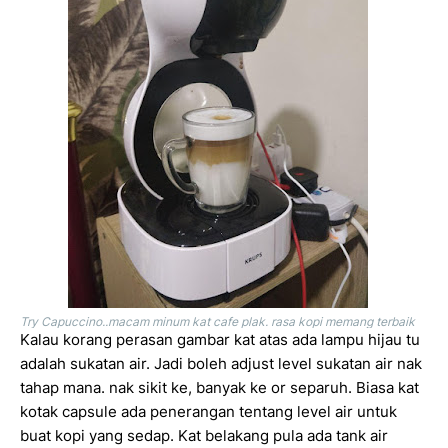
Try Capuccino..macam minum kat cafe plak. rasa kopi memang terbaik
Kalau korang perasan gambar kat atas ada lampu hijau tu
adalah sukatan air. Jadi boleh adjust level sukatan air nak
tahap mana. nak sikit ke, banyak ke or separuh. Biasa kat
kotak capsule ada penerangan tentang level air untuk
buat kopi yang sedap. Kat belakang pula ada tank air