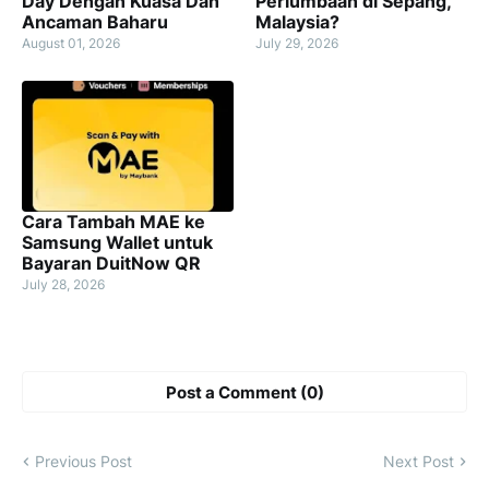
Day Dengan Kuasa Dan
Perlumbaan di Sepang,
Ancaman Baharu
Malaysia?
August 01, 2026
July 29, 2026
Cara Tambah MAE ke
Samsung Wallet untuk
Bayaran DuitNow QR
July 28, 2026
Post a Comment (0)
Previous Post
Next Post