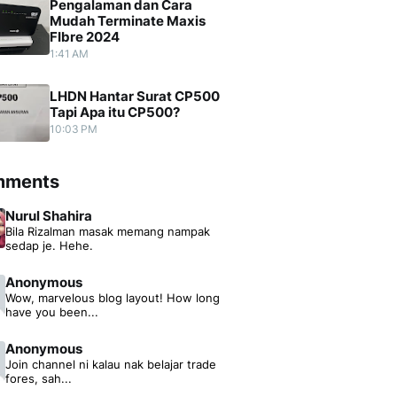
Pengalaman dan Cara
Mudah Terminate Maxis
FIbre 2024
1:41 AM
LHDN Hantar Surat CP500
Tapi Apa itu CP500?
10:03 PM
mments
Nurul Shahira
Bila Rizalman masak memang nampak
sedap je. Hehe.
Anonymous
Wow, marvelous blog layout! How long
have you been...
Anonymous
Join channel ni kalau nak belajar trade
fores, sah...