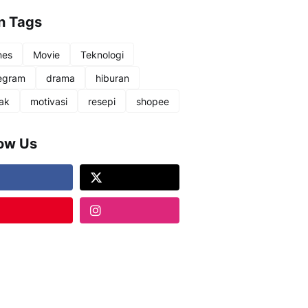
n Tags
nes
Movie
Teknologi
egram
drama
hiburan
ak
motivasi
resepi
shopee
low Us