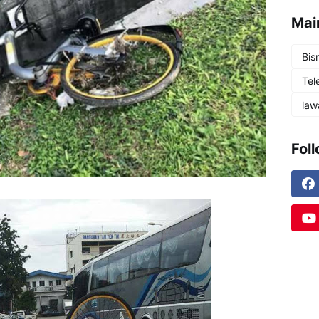
Mai
Bis
Tel
law
Fol