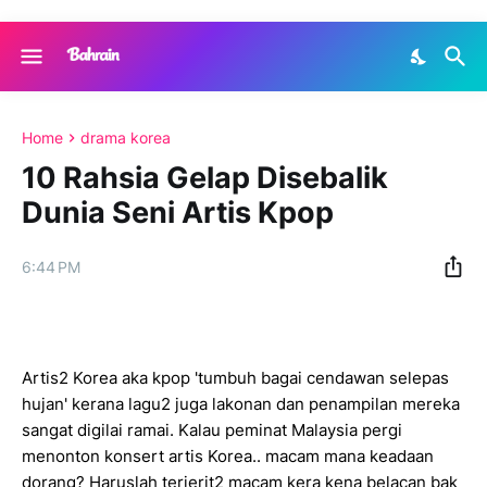
Home
drama korea
10 Rahsia Gelap Disebalik
Dunia Seni Artis Kpop
6:44 PM
Artis2 Korea aka kpop 'tumbuh bagai cendawan selepas
hujan' kerana lagu2 juga lakonan dan penampilan mereka
sangat digilai ramai. Kalau peminat Malaysia pergi
menonton konsert artis Korea.. macam mana keadaan
dorang? Haruslah terjerit2 macam kera kena belacan bak