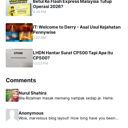
Betul Ke Flash Express Malaysia Tutup
Operasi 2026?
4:20 PM
IT: Welcome to Derry - Asal Usul Kejahatan
Pennywise
2:20 AM
LHDN Hantar Surat CP500 Tapi Apa itu
CP500?
10:03 PM
Comments
Nurul Shahira
Bila Rizalman masak memang nampak sedap je. Hehe.
Anonymous
Wow, marvelous blog layout! How long have you been...