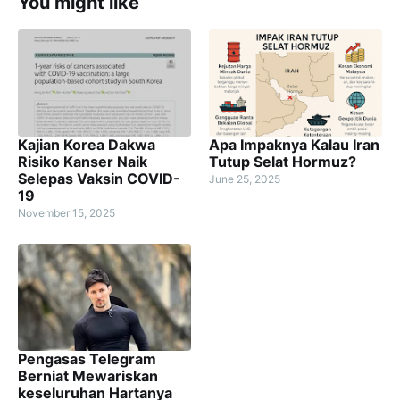
You might like
Kajian Korea Dakwa
Apa Impaknya Kalau Iran
Risiko Kanser Naik
Tutup Selat Hormuz?
Selepas Vaksin COVID-
June 25, 2025
19
November 15, 2025
Pengasas Telegram
Berniat Mewariskan
keseluruhan Hartanya