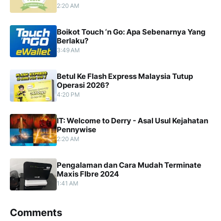
2:20 AM
Boikot Touch ‘n Go: Apa Sebenarnya Yang
Berlaku?
3:49 AM
Betul Ke Flash Express Malaysia Tutup
Operasi 2026?
4:20 PM
IT: Welcome to Derry - Asal Usul Kejahatan
Pennywise
2:20 AM
Pengalaman dan Cara Mudah Terminate
Maxis FIbre 2024
1:41 AM
Comments