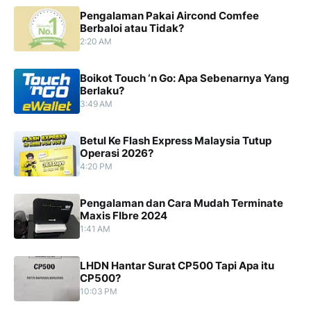
Pengalaman Pakai Aircond Comfee
Berbaloi atau Tidak?
2:20 AM
Boikot Touch ‘n Go: Apa Sebenarnya Yang
Berlaku?
3:49 AM
Betul Ke Flash Express Malaysia Tutup
Operasi 2026?
4:20 PM
Pengalaman dan Cara Mudah Terminate
Maxis FIbre 2024
1:41 AM
LHDN Hantar Surat CP500 Tapi Apa itu
CP500?
10:03 PM