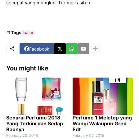
secepat yang mungkin. Terima kasih :)
Tags:
jualan
Facebook
You might like
Senarai Perfume 2018
Perfume 1 Meletop yang
Yang Terkini dan Sedap
Wangi Walaupun Gred
Baunya
Edt
February 20, 2018
February 02, 2018