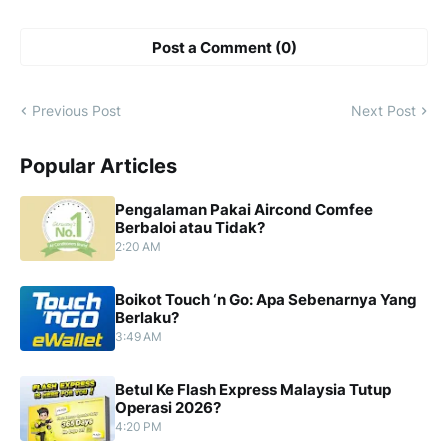
Post a Comment (0)
Previous Post
Next Post
Popular Articles
Pengalaman Pakai Aircond Comfee
Berbaloi atau Tidak?
2:20 AM
Boikot Touch ‘n Go: Apa Sebenarnya Yang
Berlaku?
3:49 AM
Betul Ke Flash Express Malaysia Tutup
Operasi 2026?
4:20 PM